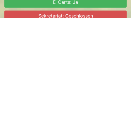
E-Carts: Ja
Sekretariat: Geschlossen
Öffnet am Donnerstag, 6. August 2026 um 14:00 Uhr
ACHTUNG:
Bahn 3, an den Pappeln links ist
abgesperrt
. Es besteht
Lebensgefahr
!
Betreten der abgesperrten Fläche
verboten!
Aufgrund der anhaltenden Trockenheit herrscht
ab
sofort Rauchverbot auf dem Gelände des Golfclubs!
Ausgenommen hiervon ist die Terrasse der
Gastronomie.
Das Sekretariat ist am
Montag, 10.08.2026
nur
vormittags besetzt.
Kalender