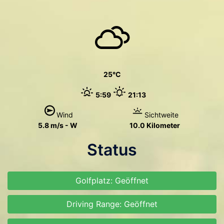
25
5:59
21:13
Wind
Sichtweite
5.8 m/s - W
10.0 Kilometer
Status
Golfplatz: Geöffnet
Driving Range: Geöffnet