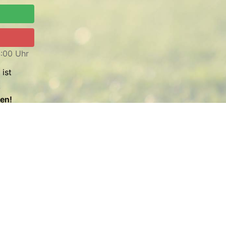
:00 Uhr
ist
!
en!
scht
ab
fclubs!
der
6
nur