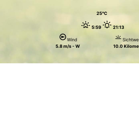
25
5:59
21:13
Wind
Sichtwe
5.8 m/s - W
10.0 Kilome