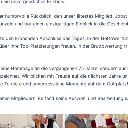
 ein unvergessliches Erlebnis.
r humorvolle Rückblick, den unser ältestes Mitglied, Jobs
unzeln und bot einen einzigartigen Einblick in die Geschic
ete den krönenden Abschluss des Tages. In der Nettowertun
ber ihre Top-Platzierungen freuen. In der Bruttowertung tr
r eine Hommage an die vergangenen 75 Jahre, sondern auch
eichnet. Wir blicken mit Freude auf die nächsten Jahre und
he Turniere und unvergessliche Momente auf dem Golfplatz!
denen Mitgliedern. Es fand keine Auswahl und Bearbeitung sa