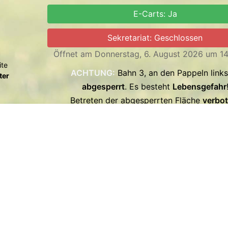
E-Carts: Ja
Sekretariat: Geschlossen
Öffnet am Donnerstag, 6. August 2026 um 14
ite
ACHTUNG:
Bahn 3, an den Pappeln links 
ter
abgesperrt
. Es besteht
Lebensgefahr
Betreten der abgesperrten Fläche
verbot
Aufgrund der anhaltenden Trockenheit herr
sofort Rauchverbot auf dem Gelände des Gol
Ausgenommen hiervon ist die Terrasse 
Gastronomie.
Das Sekretariat ist am
Montag, 10.08.202
vormittags besetzt.