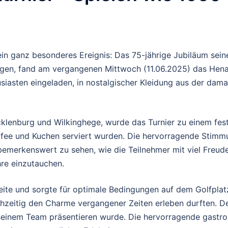
 ein ganz besonderes Ereignis: Das 75-jährige Jubiläum sei
en, fand am vergangenen Mittwoch (11.06.2025) das Henam
siasten eingeladen, in nostalgischer Kleidung aus der dama
cklenburg und Wilkinghege, wurde das Turnier zu einem fest
fee und Kuchen serviert wurden. Die hervorragende Stimmu
bemerkenswert zu sehen, wie die Teilnehmer mit viel Freu
re einzutauchen.
eite und sorgte für optimale Bedingungen auf dem Golfplatz
hzeitig den Charme vergangener Zeiten erleben durften. De
 seinem Team präsentieren wurde. Die hervorragende gastr